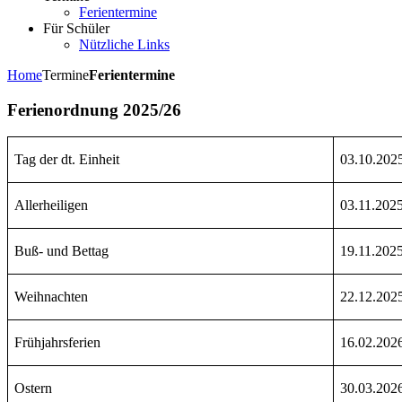
Ferientermine
Für Schüler
Nützliche Links
Home
Termine
Ferientermine
Ferienordnung 2025/26
Tag der dt. Einheit
03.10.202
Allerheiligen
03.11.202
Buß- und Bettag
19.11.202
Weihnachten
22.12.202
Frühjahrsferien
16.02.202
Ostern
30.03.202